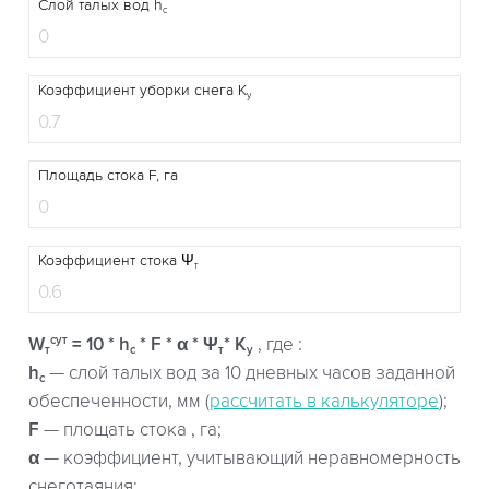
Слой талых вод h
c
Коэффициент уборки cнега K
y
Площадь стока F, га
Коэффициент стока Ψ
т
сут
W
= 10 * h
* F * α * Ψ
* K
, где :
т
c
т
у
h
— слой талых вод за 10 дневных часов заданной
c
обеспеченности, мм (
рассчитать в калькуляторе
);
F
— площать стока , га;
α
— коэффициент, учитывающий неравномерность
снеготаяния;