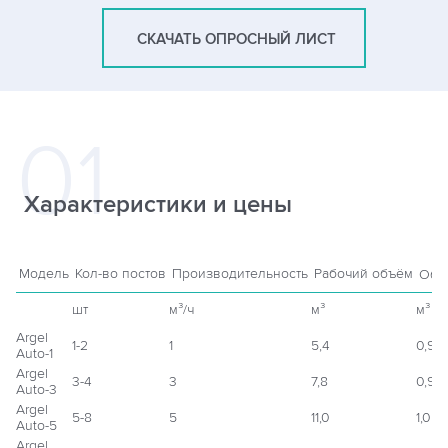
СКАЧАТЬ ОПРОСНЫЙ ЛИСТ
Характеристики и цены
Модель
Кол-во постов
Производительность
Рабочий объём
Объ
шт
м³/ч
м³
м³
Argel
1-2
1
5,4
0,9
Auto-1
Argel
3-4
3
7,8
0,9
Auto-3
Argel
5-8
5
11,0
1,05
Auto-5
Argel