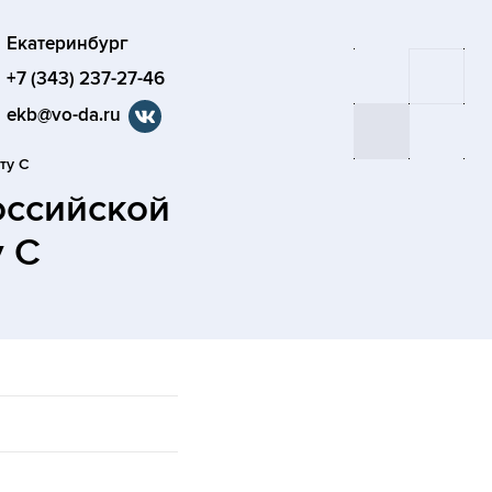
Екатеринбург
+7 (343) 237-27-46
ekb@vo-da.ru
ту С
оссийской
 С