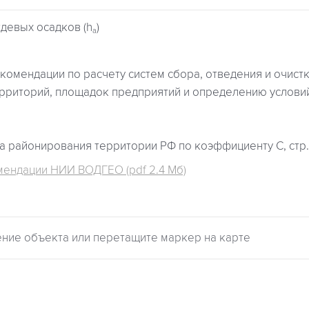
девых осадков (h
)
a
комендации по расчету систем сбора, отведения и очист
ерриторий, площадок предприятий и определению условий
а районирования территории РФ по коэффициенту С, стр. 
мендации НИИ ВОДГЕО (pdf 2.4 Мб)