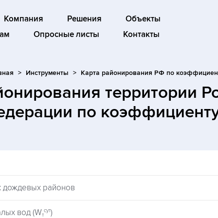
Компания
Решения
Объекты
ам
Опросные листы
Контакты
вная
Инструменты
Карта районирования РФ по коэффициен
йонирования территории Р
едерации по коэффициенту
х дождевых районов
сут
лых вод (W
)
т