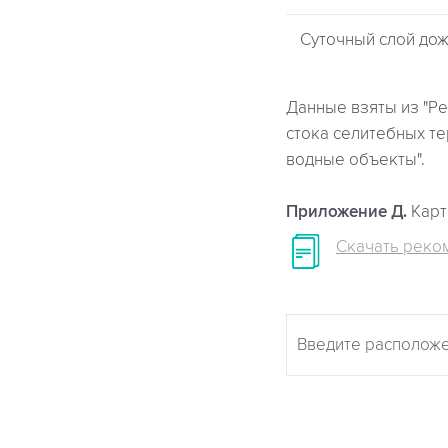
Суточный слой дож
Данные взяты из "Ре
стока селитебных т
водные объекты".
Приложение Д.
Карт
Скачать реко