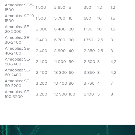
Armoplast SE-5-
1 500
2 850
5
350
1,2
1,2
1500
Armoplast SE-10-
1 500
5 700
10
680
1,6
1,5
1500
Armoplast SE-
2 000
6 400
20
1 130
1,6
1,5
20-2000
Armoplast SE-
2 400
6 700
30
1 750
2,5
3
30-2400
Armoplast SE-
2 400
8 900
40
2 350
2,5
3
40-2400
Armoplast SE-
2 400
11 000
50
2 800
3
4,2
50-2400
Armoplast SE-
2 400
13 300
60
3 350
3
4,2
60-2400
Armoplast SE-
3 200
10 400
80
3 760
4
7
80-3200
Armoplast SE-
3 200
12 500
100
5 100
5
8
100-3200