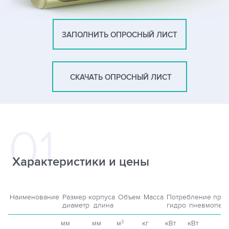
ЗАПОЛНИТЬ ОПРОСНЫЙ ЛИСТ
СКАЧАТЬ ОПРОСНЫЙ ЛИСТ
Характеристики и цены
Наименование
Размер корпуса
Объем
Масса
Потребление при
диаметр
длина
гидро
пневмопер
мм
мм
м
кг
кВт
кВт
3