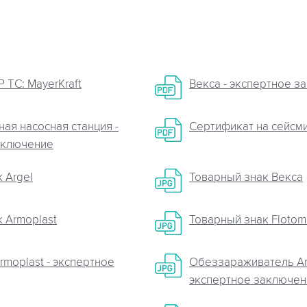
 ТС: MayerKraft
Векса - экспертное з
ая насосная станция -
Сертификат на сейсм
аключение
 Argel
Товарный знак Векса
 Armoplast
Товарный знак Flotom
moplast - экспертное
Обеззараживатель Ar
экспертное заключен