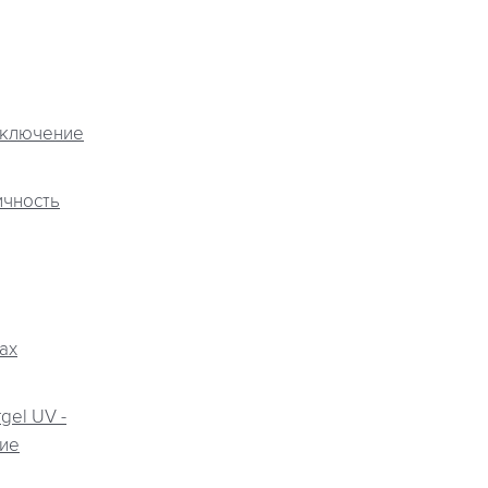
аключение
ичность
ax
gel UV -
ие