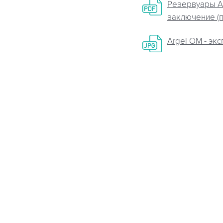
Резервуары Ar
заключение (п
Argel OM - эк