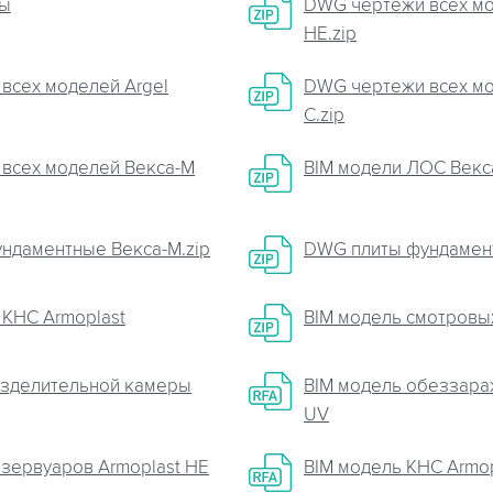
зы
DWG чертежи всех мо
НЕ.zip
всех моделей Argel
DWG чертежи всех мо
C.zip
всех моделей Векса-М
BIM модели ЛОС Векса
ндаментные Векса-М.zip
DWG плиты фундамент
КНС Armoplast
BIM модель смотровых
азделительной камеры
BIM модель обеззара
UV
езервуаров Armoplast HE
BIM модель КНС Armop