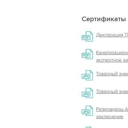
Сертификаты
Декларация ТР
Канализационн
экспертное з
Товарный знак
Товарный знак
Резервуары Ar
заключение