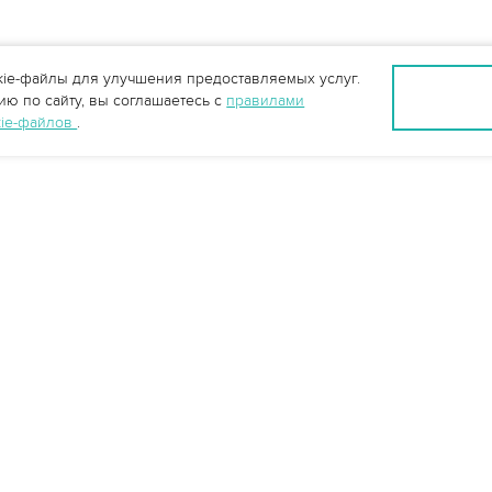
ie-файлы для улучшения предоставляемых услуг.
ю по сайту, вы соглашаетесь с
правилами
kie-файлов
.
Екатеринбург +7 (343) 237-27-46
ekb@vo-da.ru
Мессенджеры