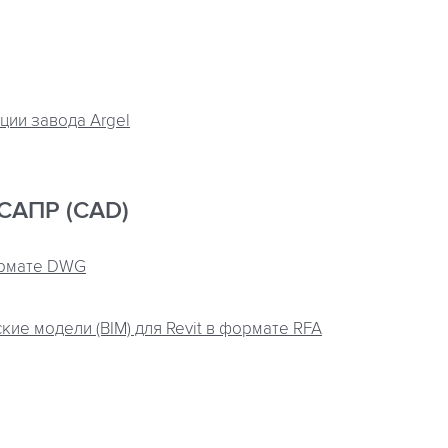
ции завода Argel
САПР (CAD)
ормате DWG
ие модели (BIM) для Revit в формате RFA