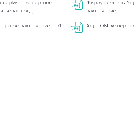
moplast - экспертное
Жироуловитель Argel 
итьевая вода)
заключение
спертное заключение стр1
Argel OM экспертное