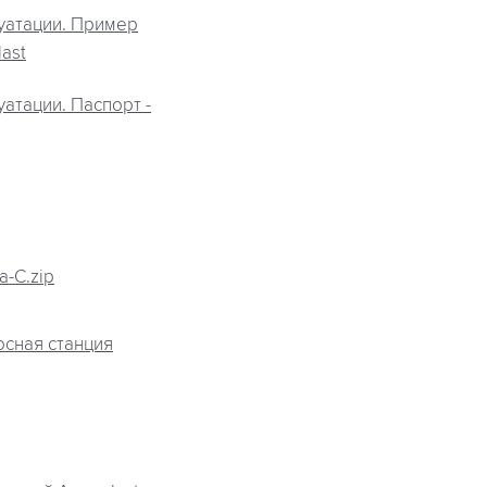
уатации. Пример
ast
атации. Паспорт -
-С.zip
осная станция