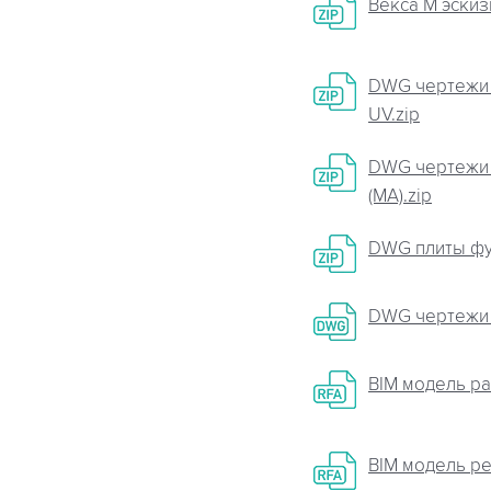
Векса М эски
DWG чертежи 
UV.zip
DWG чертежи 
(МА).zip
DWG плиты фу
DWG чертежи 
BIM модель р
BIM модель р