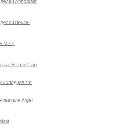
делей Armoplast
делей Векса-
-М.zip
ные Векса-С.zip
 колодцев.zip
живателя Argel
last