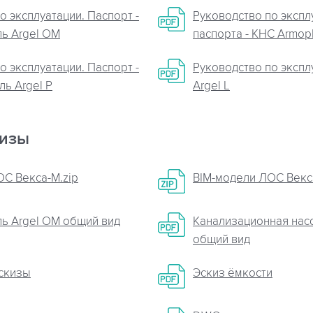
о эксплуатации. Паспорт -
Руководство по экспл
ь Argel OM
паспорта - КНС Armopl
о эксплуатации. Паспорт -
Руководство по эксплу
ь Argel P
Argel L
кизы
С Векса-М.zip
BIM-модели ЛОС Векса
ь Argel OM общий вид
Канализационная нас
общий вид
эскизы
Эскиз ёмкости