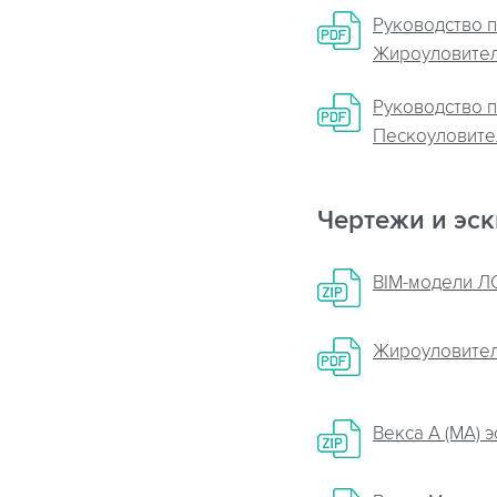
Руководство п
Жироуловител
Руководство п
Пескоуловител
Чертежи и эс
BIM-модели ЛО
Жироуловител
Векса А (МА) 