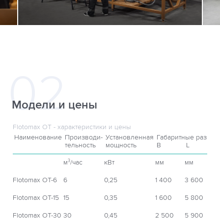
Модели и цены
Flotomax OT - характеристики и цены
Наименование
Производи-
Установленная
Габаритные размер
тельность
мощность
B
L
м
/час
кВт
мм
мм
3
Flotomax OT-6
6
0,25
1 400
3 600
Flotomax OT-15
15
0,35
1 600
5 800
Flotomax OT-30
30
0,45
2 500
5 900