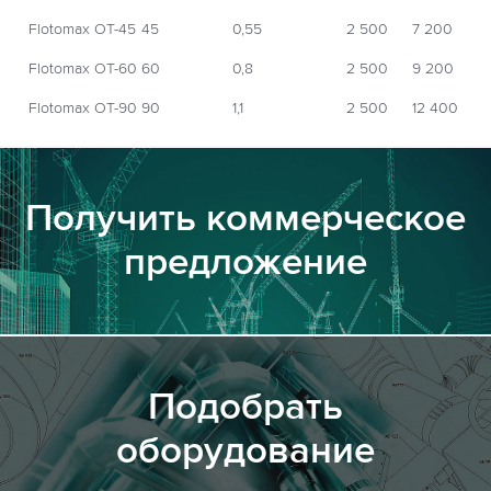
Flotomax OT-45
45
0,55
2 500
7 200
Flotomax OT-60
60
0,8
2 500
9 200
Flotomax OT-90
90
1,1
2 500
12 400
Получить коммерческое
предложение
Подобрать
оборудование