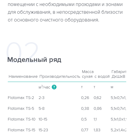
помещении с необходимыми проходами и зонами
для обслуживания, в непосредственной близости
от основного очистного оборудования.
Модельный ряд
Масса
Габариты
Наименование
Производительность
сухая
с водой
ДxШхВ
т
т
м
м
/час
3
?
Flotomax TS-2
2-3
0,26
0,62
5,1х0,7х1,2
Flotomax TS-5
5-8
0,38
0,86
5,1х0,7х1,4
Flotomax TS-10
10-15
0,5
1,1
5,1х1,0х1,9
Flotomax TS-15
15-23
0,77
1,83
5,2х1,4х2,0