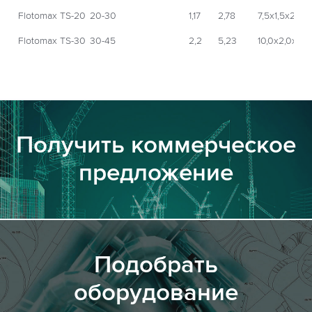
Flotomax TS-20
20-30
1,17
2,78
7,5х1,5х2,0
Flotomax TS-30
30-45
2,2
5,23
10,0х2,0х2,0
Получить коммерческое
предложение
Подобрать
оборудование