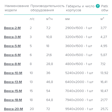
Наименование
Производительность
Габариты и число
Рабоч
?
модели
оборудования
корпусов
объем
л/с
м³/ч
мм
м³
Векса-2-М
2
7,2
2900х1500 - 1 шт
3,77
Векса-3-М
3
10,8
3200х1500 - 1 шт
4,27
Векса-5-М
5
18
3600х1500 - 1 шт
4,95
Векса-6-М
6
21,6
4000х1500 - 1 шт
5,87
Векса-8-М
8
28,8
4800х1500 - 1 шт
7,12
Векса-10-М
10
36
5240х2000 - 1 шт
13,92
Векса-13-М
13
46,8
6400х2000 - 1 шт
16,41
Векса-15-М
15
54
7040х2000 - 1 шт
18,47
Векса-18-М
18
64,8
7940х2000 - 1 шт
21,77
Векса-20-М
20
72
9540х2000 - 1 шт
25,72