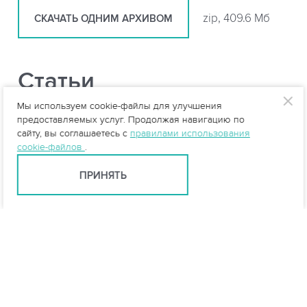
zip, 409.6 Мб
СКАЧАТЬ ОДНИМ АРХИВОМ
Статьи
Мы используем cookie-файлы для улучшения
Пескоуловитель для ливневой
предоставляемых услуг. Продолжая навигацию по
сайту, вы соглашаетесь с
правилами использования
канализации: зачем нужен и как работает
cookie-файлов
.
Локальные очистные сооружения: виды,
ПРИНЯТЬ
устройство и принцип работы
Расчет ливневых очистных сооружений:
какие данные нужны для проекта
Особенности очистки талых вод