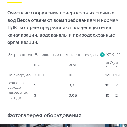
Очистные сооружения поверхностных сточных
вод Векса отвечают всем требованиям и нормам
ПДК, которые предъявляют владельцы сетей
канализации, водоканалы и природоохранные
организации.
Загрязнитель
Взвешенные в-ва
ХПК
БПК
Нефтепродукты
?
5
мгO
/
мгO
/
2
2
мг/л
мг/л
л
л
На входе, до
3000
110
1200
150
Векса на
5
0,3
10
2
выходе
Векса-М на
3
0,05
10
2
выходе
Фотогалерея оборудования