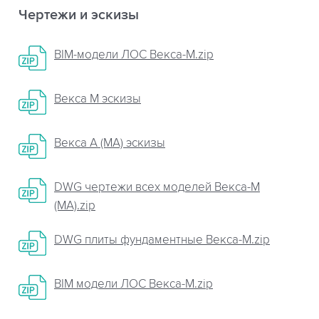
Чертежи и эскизы
BIM-модели ЛОС Векса-М.zip
Векса М эскизы
Векса А (МА) эскизы
DWG чертежи всех моделей Векса-М
(МА).zip
DWG плиты фундаментные Векса-М.zip
BIM модели ЛОС Векса-М.zip