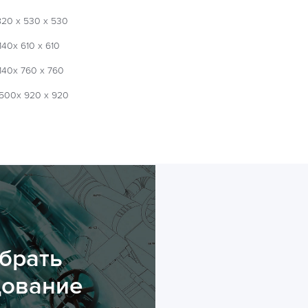
820 х 530 х 530
140х 610 х 610
140х 760 х 760
500х 920 х 920
брать
дование