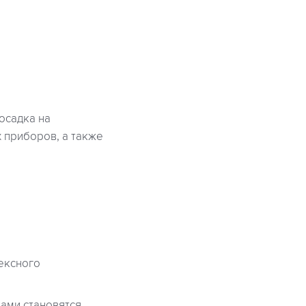
осадка на
 приборов, а также
ексного
ами становятся