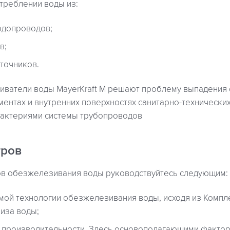
треблении воды из:
одопроводов;
в;
точников.
ватели воды MayerKraft M решают проблему выпадения 
ентах и внутренних поверхностях санитарно-технических
актериями системы трубопроводов
тров
в обезжелезивания воды руководствуйтесь следующим:
ой технологии обезжелезивания воды, исходя из Компл
иза воды;
производительности. Здесь основополагающими фактор