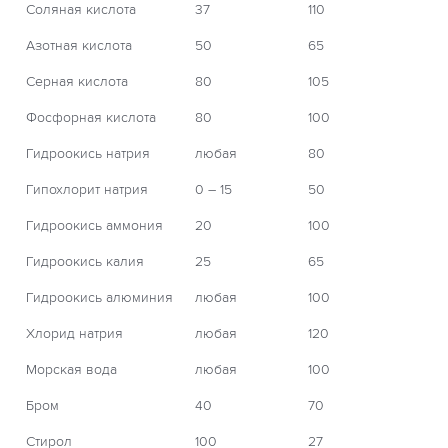
Соляная кислота
37
110
Азотная кислота
50
65
Серная кислота
80
105
Фосфорная кислота
80
100
Гидроокись натрия
любая
80
Гипохлорит натрия
0 – 15
50
Гидроокись аммония
20
100
Гидроокись калия
25
65
Гидроокись алюминия
любая
100
Хлорид натрия
любая
120
Морская вода
любая
100
Бром
40
70
Стирол
100
27