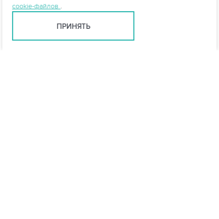
cookie-файлов
.
ПРИНЯТЬ
Екатеринбург +7 (343) 237-27-46
ekb@vo-da.ru
Мессенджеры