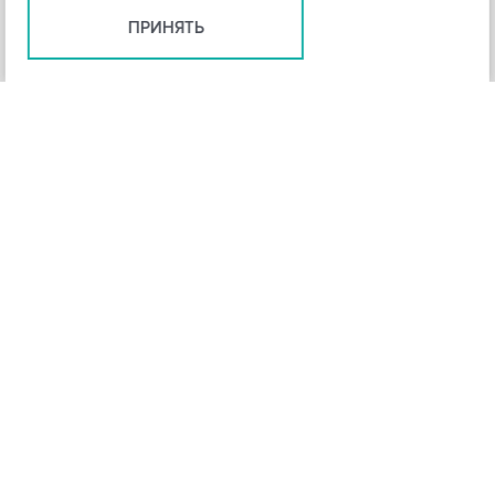
ПРИНЯТЬ
+
3
-
Рейтинг инструмента
НАЗАД
4,3