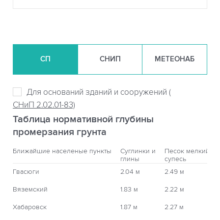
СП
СНИП
МЕТЕОНАБ
Для оснований зданий и сооружений (
СНиП 2.02.01-83)
Таблица нормативной глубины
промерзания грунта
Ближайшие населеные пункты
Суглинки и
Песок мелкий,
глины
супесь
Гвасюги
2.04 м
2.49 м
Вяземский
1.83 м
2.22 м
Хабаровск
1.87 м
2.27 м