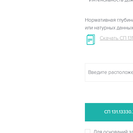
Интенсивность дож
Нормативная глубина
или натурных данны
Скачать СП 131
СП
131.13330
Для оснований з