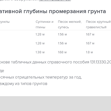
ативной глубины промерзания грунта
пункты
Суглинки и
Песок мелкий,
Песок крупный
глины
супесь
гравелистый
1.28 м
1.56 м
1.67 м
1.28 м
1.56 м
1.67 м
1.38 м
1.68 м
1.8 м
снове табличных данных справочного пособия 131.13330.2
где
ячных отрицательных температур за год,
аждому из типов грунтов