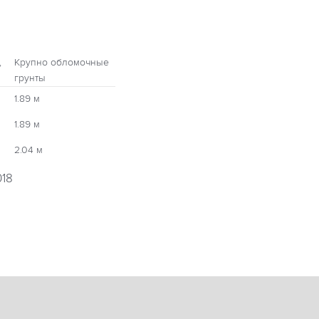
,
Крупно обломочные
грунты
1.89 м
1.89 м
2.04 м
018