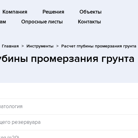
Компания
Решения
Объекты
ам
Опросные листы
Контакты
Главная
Инструменты
Расчет глубины промерзания грунта
лубины промерзания грунта
матология
щего резервуара