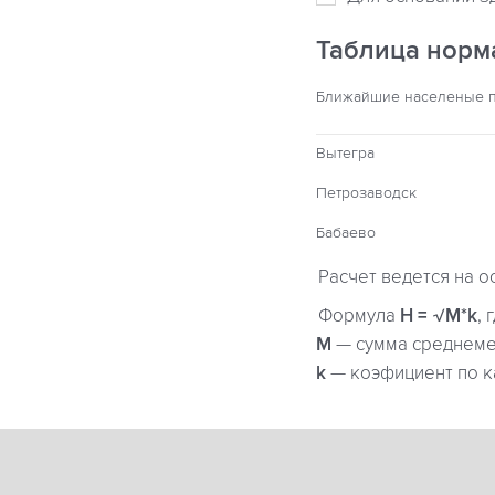
Таблица норм
Ближайшие населеные 
Вытегра
Петрозаводск
Бабаево
Расчет ведется на о
Формула
H = √M*k
, 
М
— сумма среднемес
k
— коэфициент по к