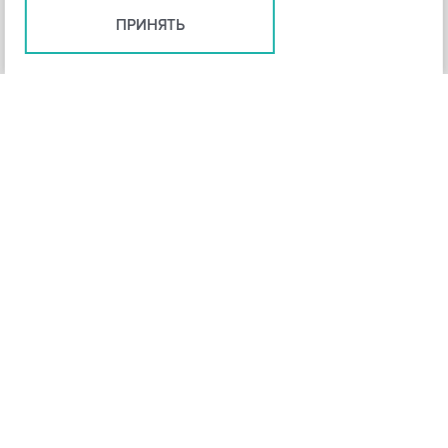
ПРИНЯТЬ
+
3
-
Рейтинг инструмента
НАЗАД
4,3