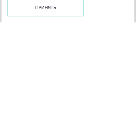
ПРИНЯТЬ
+
3
-
Рейтинг инструмента
НАЗАД
4,3