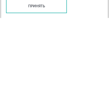
ПРИНЯТЬ
+
3
-
Рейтинг инструмента
НАЗАД
4,3