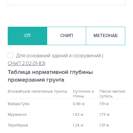
СП
СНИП
МЕТЕОНАБ
Для оснований зданий и сооружений (
СНиП 2.02.01-83)
Таблица нормативной глубины
промерзания грунта
Ближайшие населеные пункты
Суглинки и
Песок мелкий,
глины
супесь
Вайда-Губа
0.98 м
1.19 м
Мурманск
1.42 м
1.73 м
Териберка
1.24 м
1.51 м