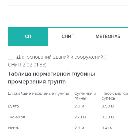
СП
СНИП
МЕТЕОНАБ
Для оснований зданий и сооружений (
СНиП 2.02.01-83)
Таблица нормативной глубины
промерзания грунта
Ближайшие населеные пункты
Суглинки и
Песок мелкий,
глины
супесь
Буяга
2.9 м
3.53 м
Туой-Хая
2.78 м
3.38 м
Исить
2.8 м
3.41 м