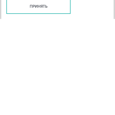
ПРИНЯТЬ
+
3
-
Рейтинг инструмента
НАЗАД
4,3