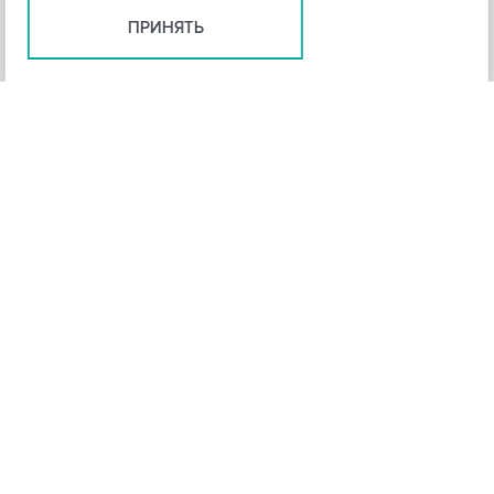
ПРИНЯТЬ
+
3
-
Рейтинг инструмента
НАЗАД
4,3