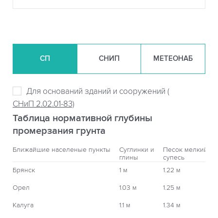
СП
СНИП
МЕТЕОНАБ
Для оснований зданий и сооружений (
СНиП 2.02.01-83)
Таблица нормативной глубины
промерзания грунта
Ближайшие населеные пункты
Суглинки и
Песок мелкий,
глины
супесь
Брянск
1 м
1.22 м
Орел
1.03 м
1.25 м
Калуга
1.1 м
1.34 м