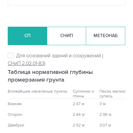
СП
СНИП
МЕТЕОНАБ
Для оснований зданий и сооружений (
СНиП 2.02.01-83)
Таблица нормативной глубины
промерзания грунта
Ближайшие населеные пункты
Суглинки и
Песок мелкий,
глины
супесь
Бомнак
2.47 м
3 м
Огорон
2.44 м
2.98 м
Дамбуки
2.52 м
3.07 м