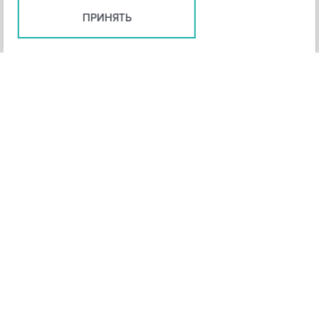
ПРИНЯТЬ
+
3
-
Рейтинг инструмента
НАЗАД
4,3