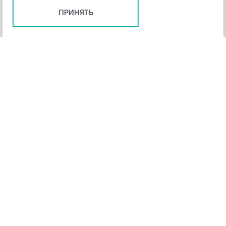
ПРИНЯТЬ
+
3
-
Рейтинг инструмента
НАЗАД
4,3