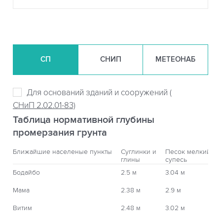
СП
СНИП
МЕТЕОНАБ
Для оснований зданий и сооружений (
СНиП 2.02.01-83)
Таблица нормативной глубины
промерзания грунта
Ближайшие населеные пункты
Суглинки и
Песок мелкий,
глины
супесь
Бодайбо
2.5 м
3.04 м
Мама
2.38 м
2.9 м
Витим
2.48 м
3.02 м