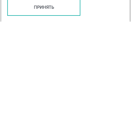
ПРИНЯТЬ
+
3
-
Рейтинг инструмента
НАЗАД
4,3