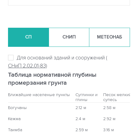
СП
СНИП
МЕТЕОНАБ
Для оснований зданий и сооружений (
СНиП 2.02.01-83)
Таблица нормативной глубины
промерзания грунта
Ближайшие населеные пункты
Суглинки и
Песок мелкий,
глины
супесь
Богучаны
2.12 м
2.58 м
Кежма
2.4 м
2.92 м
Таимба
2.59 м
3.16 м