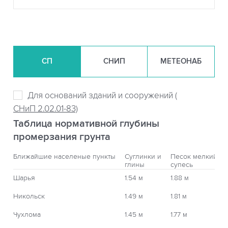
СП
СНИП
МЕТЕОНАБ
Для оснований зданий и сооружений (
СНиП 2.02.01-83)
Таблица нормативной глубины
промерзания грунта
Ближайшие населеные пункты
Суглинки и
Песок мелкий,
глины
супесь
Шарья
1.54 м
1.88 м
Никольск
1.49 м
1.81 м
Чухлома
1.45 м
1.77 м