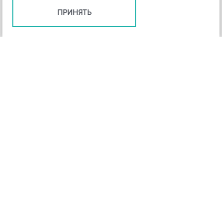
ПРИНЯТЬ
+
3
-
Рейтинг инструмента
НАЗАД
4,3