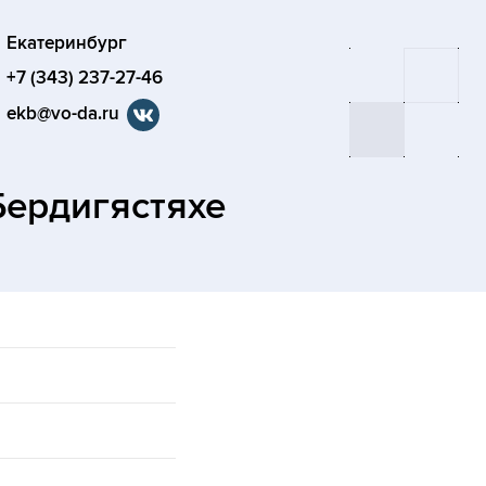
Екатеринбург
+7 (343) 237-27-46
ekb@vo-da.ru
Бердигястяхе