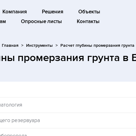
Компания
Решения
Объекты
ам
Опросные листы
Контакты
Главная
Инструменты
Расчет глубины промерзания грунта
ины промерзания грунта
в 
матология
щего резервуара