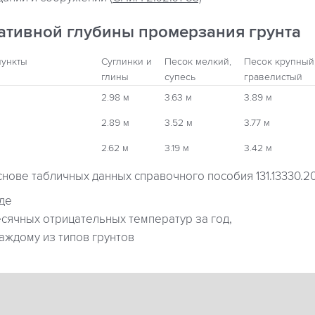
ативной глубины промерзания грунта
пункты
Суглинки и
Песок мелкий,
Песок крупный
глины
супесь
гравелистый
2.98 м
3.63 м
3.89 м
2.89 м
3.52 м
3.77 м
2.62 м
3.19 м
3.42 м
снове табличных данных справочного пособия 131.13330.2
где
ячных отрицательных температур за год,
аждому из типов грунтов