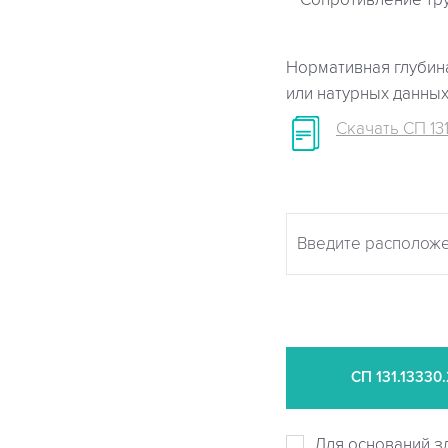
Сопротивление тр
Нормативная глубина
или натурных данны
Скачать СП 131
СП
131.13330
Для оснований з