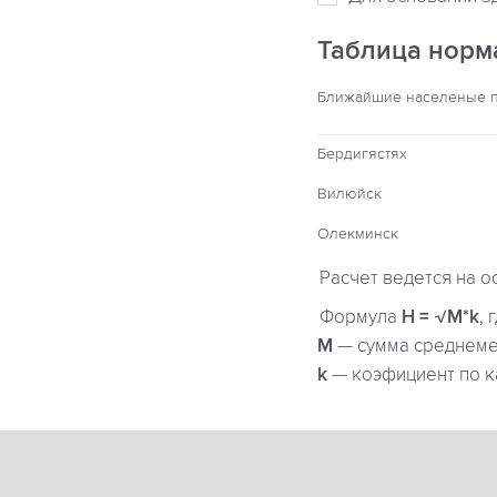
Таблица норм
Ближайшие населеные 
Бердигястях
Вилюйск
Олекминск
Расчет ведется на о
Формула
H = √M*k
, 
М
— сумма среднемес
k
— коэфициент по к