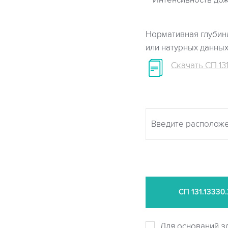
Интенсивность дож
Нормативная глубина
или натурных данны
Скачать СП 131
СП
131.13330
Для оснований з