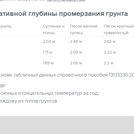
ативной глубины промерзания грунта
пункты
Суглинки и
Песок мелкий,
Песок крупный
глины
супесь
гравелистый
2.02 м
2.46 м
2.63 м
1.71 м
2.08 м
2.22 м
1.69 м
2.06 м
2.2 м
снове табличных данных справочного пособия 131.13330.2
где
ячных отрицательных температур за год,
аждому из типов грунтов