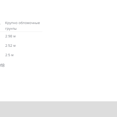
,
Крупно обломочные
грунты
2.98 м
2.52 м
2.5 м
018