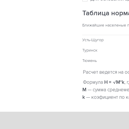
Таблица норм
Ближайшие населеные 
Усть-Щугор
Туринск
Тюмень
Расчет ведется на о
Формула
H = √M*k
, 
М
— сумма среднемес
k
— коэфициент по к