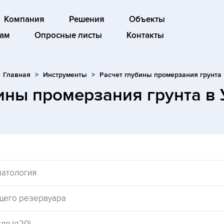
Компания
Решения
Объекты
ам
Опросные листы
Контакты
Главная
Инструменты
Расчет глубины промерзания грунта
бины промерзания грунта
в 
матология
щего резервуара