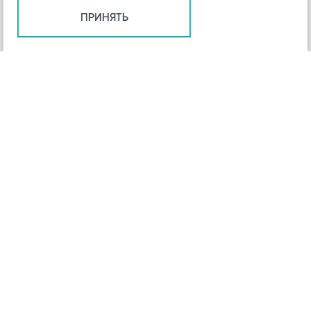
ПРИНЯТЬ
+
3
-
Рейтинг инструмента
НАЗАД
4,3