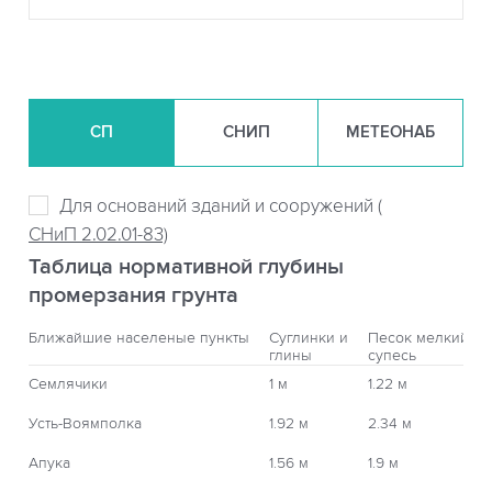
СП
СНИП
МЕТЕОНАБ
Для оснований зданий и сооружений (
СНиП 2.02.01-83)
Таблица нормативной глубины
промерзания грунта
Ближайшие населеные пункты
Суглинки и
Песок мелкий,
глины
супесь
Семлячики
1 м
1.22 м
Усть-Воямполка
1.92 м
2.34 м
Апука
1.56 м
1.9 м