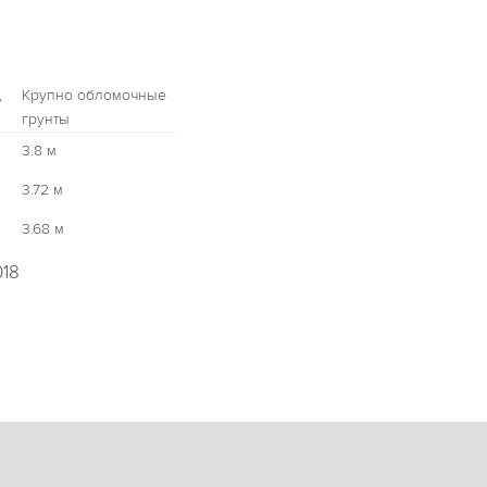
,
Крупно обломочные
грунты
3.8 м
3.72 м
3.68 м
018