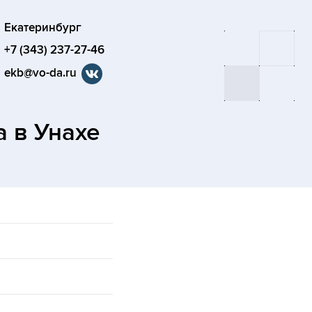
Екатеринбург
+7 (343) 237-27-46
ekb@vo-da.ru
та
в Унахе