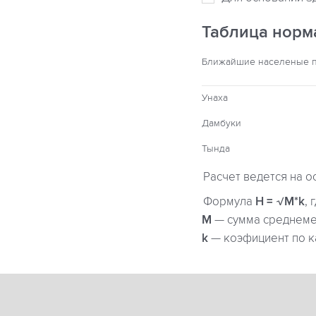
Таблица норм
Ближайшие населеные 
Унаха
Дамбуки
Тында
Расчет ведется на о
Формула
H = √M*k
, 
М
— сумма среднемес
k
— коэфициент по к