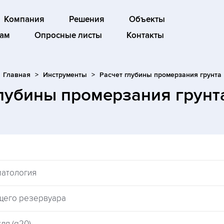
Компания
Решения
Объекты
ам
Опросные листы
Контакты
Главная
Инструменты
Расчет глубины промерзания грунта
глубины промерзания грун
матология
щего резервуара