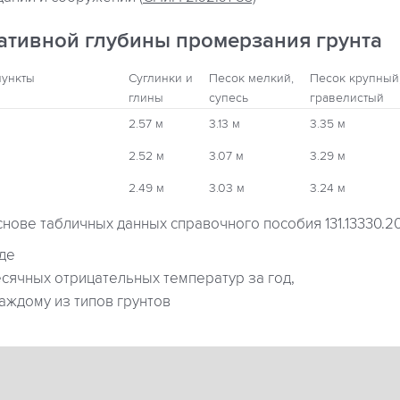
ативной глубины промерзания грунта
пункты
Суглинки и
Песок мелкий,
Песок крупный
глины
супесь
гравелистый
2.57 м
3.13 м
3.35 м
2.52 м
3.07 м
3.29 м
2.49 м
3.03 м
3.24 м
снове табличных данных справочного пособия 131.13330.2
где
ячных отрицательных температур за год,
аждому из типов грунтов