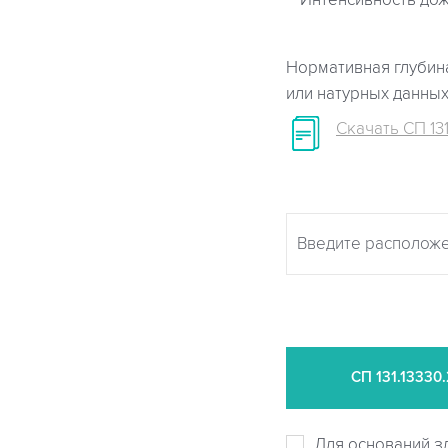
Интенсивность дож
Нормативная глубина
или натурных данны
Скачать СП 131
СП
131.13330
Для оснований з