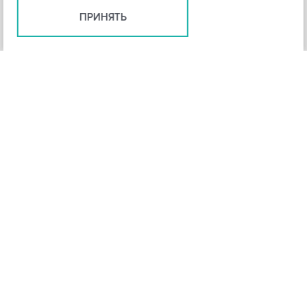
ПРИНЯТЬ
+
3
-
Рейтинг инструмента
НАЗАД
4,3