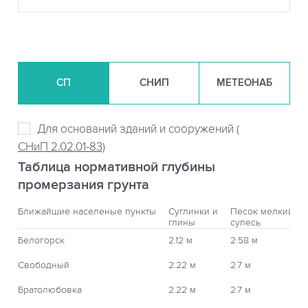
СП
СНИП
МЕТЕОНАБ
Для оснований зданий и сооружений (
СНиП 2.02.01-83)
Таблица нормативной глубины
промерзания грунта
Ближайшие населеные пункты
Суглинки и
Песок мелкий,
глины
супесь
Белогорск
2.12 м
2.58 м
Свободный
2.22 м
2.7 м
Братолюбовка
2.22 м
2.7 м