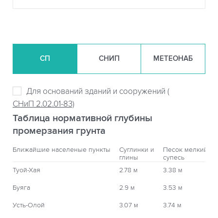
СП
СНИП
МЕТЕОНАБ
Для оснований зданий и сооружений (
СНиП 2.02.01-83)
Таблица нормативной глубины
промерзания грунта
Ближайшие населеные пункты
Суглинки и
Песок мелкий,
глины
супесь
Туой-Хая
2.78 м
3.38 м
Буяга
2.9 м
3.53 м
Усть-Олой
3.07 м
3.74 м