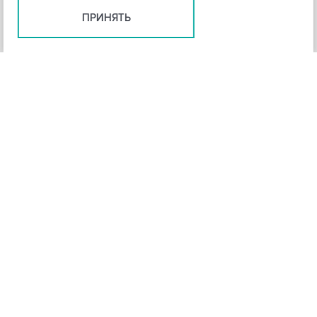
ПРИНЯТЬ
+
3
-
Рейтинг инструмента
НАЗАД
4,3