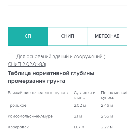
СП
СНИП
МЕТЕОНАБ
Для оснований зданий и сооружений (
СНиП 2.02.01-83)
Таблица нормативной глубины
промерзания грунта
Ближайшие населеные пункты
Суглинки и
Песок мелкий,
глины
супесь
Троицкое
2.02 м
2.46 м
Комсомольск-на-Амуре
2.1 м
2.55 м
Хабаровск
1.87 м
2.27 м