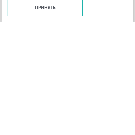
ПРИНЯТЬ
+
3
-
Рейтинг инструмента
НАЗАД
4,3