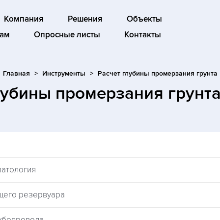
Компания
Решения
Объекты
ам
Опросные листы
Контакты
Главная
Инструменты
Расчет глубины промерзания грунта
лубины промерзания грунт
матология
щего резервуара