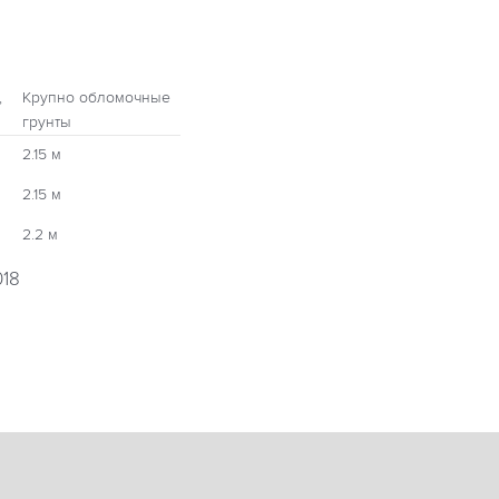
,
Крупно обломочные
грунты
2.15 м
2.15 м
2.2 м
018