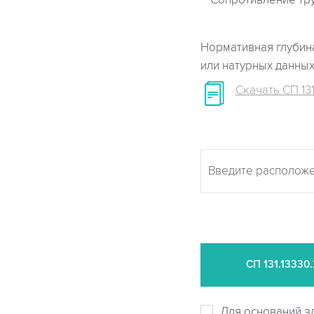
Сопротивление тр
Нормативная глубина
или натурных данны
Скачать СП 131
СП
131.13330
Для оснований з