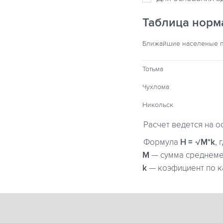
Таблица норм
Ближайшие населеные 
Тотьма
Чухлома
Никольск
Расчет ведется на о
Формула
H = √M*k
, 
М
— сумма среднемес
k
— коэфициент по к