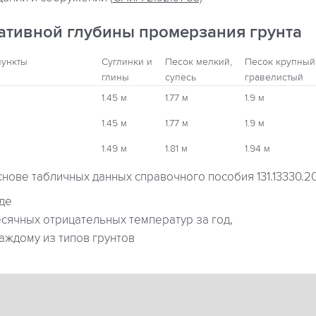
ативной глубины промерзания грунта
пункты
Суглинки и
Песок мелкий,
Песок крупный
глины
супесь
гравелистый
1.45 м
1.77 м
1.9 м
1.45 м
1.77 м
1.9 м
1.49 м
1.81 м
1.94 м
снове табличных данных справочного пособия 131.13330.2
где
ячных отрицательных температур за год,
аждому из типов грунтов