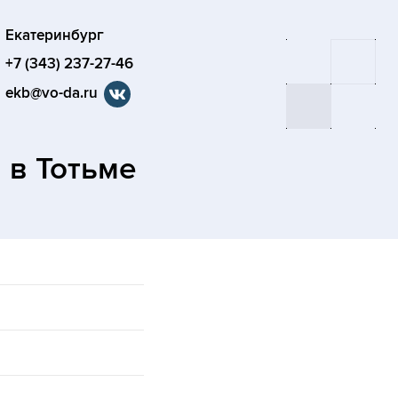
Екатеринбург
+7 (343) 237-27-46
ekb@vo-da.ru
а
в Тотьме