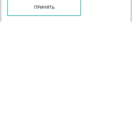
ПРИНЯТЬ
+
3
-
Рейтинг инструмента
НАЗАД
4,3