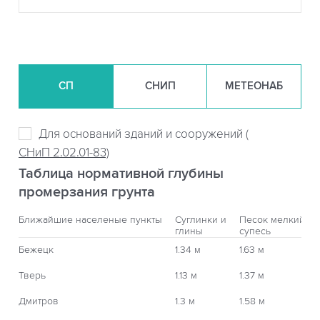
СП
СНИП
МЕТЕОНАБ
Для оснований зданий и сооружений (
СНиП 2.02.01-83)
Таблица нормативной глубины
промерзания грунта
Ближайшие населеные пункты
Суглинки и
Песок мелкий,
глины
супесь
Бежецк
1.34 м
1.63 м
Тверь
1.13 м
1.37 м
Дмитров
1.3 м
1.58 м