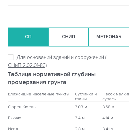
СП
СНИП
МЕТЕОНАБ
Для оснований зданий и сооружений (
СНиП 2.02.01-83)
Таблица нормативной глубины
промерзания грунта
Ближайшие населеные пункты
Суглинки и
Песок мелкий,
глины
супесь
Сюрен-Кюель
3.03 м
3.68 м
Екючю
3.4 м
4.14 м
Исить
2.8 м
3.41 м