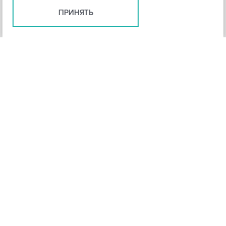
ПРИНЯТЬ
+
3
-
Рейтинг инструмента
НАЗАД
4,3