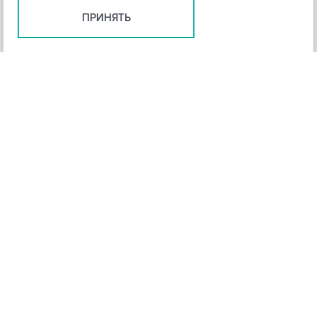
ПРИНЯТЬ
+
3
-
Рейтинг инструмента
НАЗАД
4,3