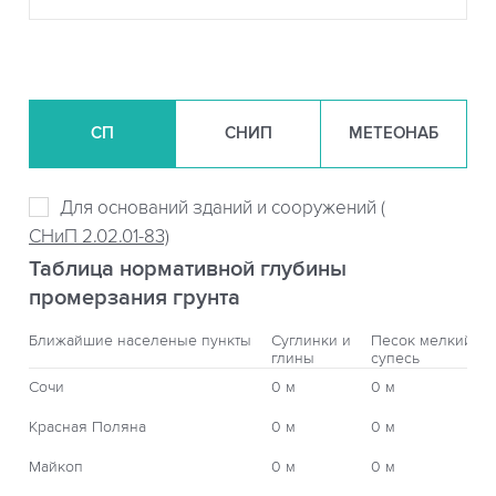
СП
СНИП
МЕТЕОНАБ
Для оснований зданий и сооружений (
СНиП 2.02.01-83)
Таблица нормативной глубины
промерзания грунта
Ближайшие населеные пункты
Суглинки и
Песок мелкий,
глины
супесь
Сочи
0 м
0 м
Красная Поляна
0 м
0 м
Майкоп
0 м
0 м