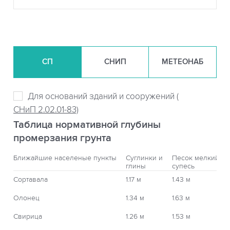
СП
СНИП
МЕТЕОНАБ
Для оснований зданий и сооружений (
СНиП 2.02.01-83)
Таблица нормативной глубины
промерзания грунта
Ближайшие населеные пункты
Суглинки и
Песок мелкий,
глины
супесь
Сортавала
1.17 м
1.43 м
Олонец
1.34 м
1.63 м
Свирица
1.26 м
1.53 м