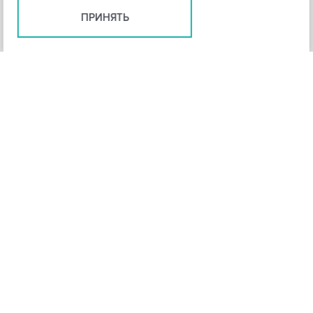
ПРИНЯТЬ
+
3
-
Рейтинг инструмента
НАЗАД
4,3