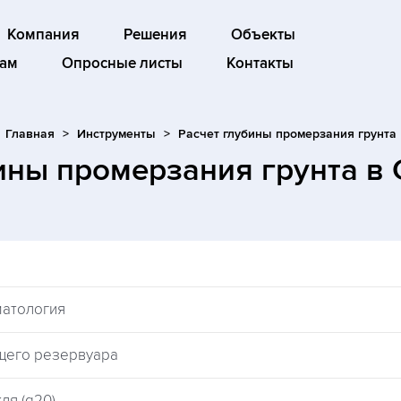
Компания
Решения
Объекты
ам
Опросные листы
Контакты
Главная
Инструменты
Расчет глубины промерзания грунта
бины промерзания грунта
в 
матология
щего резервуара