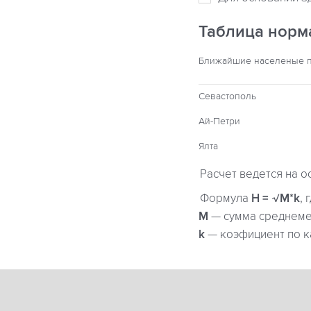
Таблица норм
Ближайшие населеные 
Севастополь
Ай-Петри
Ялта
Расчет ведется на о
Формула
H = √M*k
, 
М
— сумма среднемес
k
— коэфициент по к