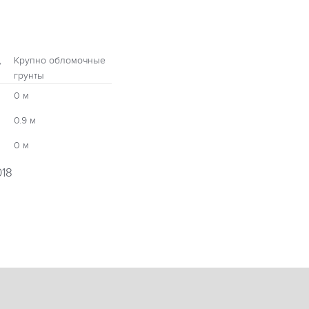
,
Крупно обломочные
грунты
0 м
0.9 м
0 м
018