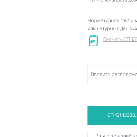
Интенсивность дож
Нормативная глубина
или натурных данны
Скачать СП 131
СП
131.13330
Для оснований з