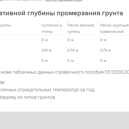
ативной глубины промерзания грунта
пункты
Суглинки и
Песок мелкий,
Песок крупный
глины
супесь
гравелистый
0 м
0 м
0 м
0.61 м
0.74 м
0.79 м
0 м
0 м
0 м
снове табличных данных справочного пособия 131.13330.2
где
ячных отрицательных температур за год,
аждому из типов грунтов