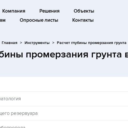
Компания
Решения
Объекты
ам
Опросные листы
Контакты
Главная
Инструменты
Расчет глубины промерзания грунта
убины промерзания грунта
матология
щего резервуара