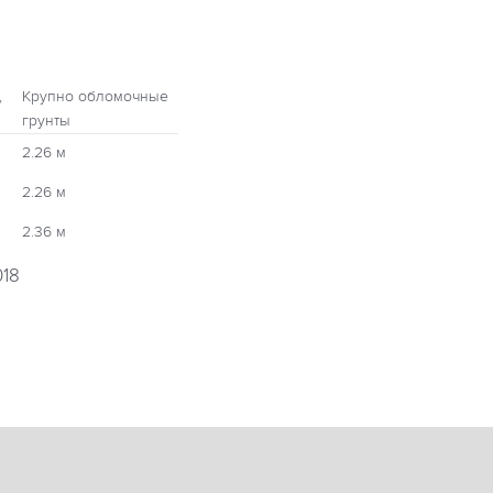
,
Крупно обломочные
грунты
2.26 м
2.26 м
2.36 м
018