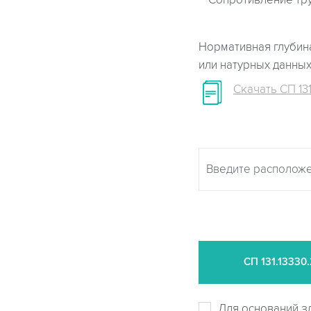
Сопротивление тр
Нормативная глубина
или натурных данны
Скачать СП 131
СП
131.13330
Для оснований з