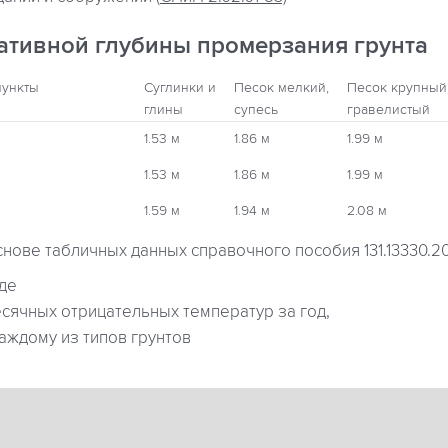
ативной глубины промерзания грунта
пункты
Суглинки и
Песок мелкий,
Песок крупный
глины
супесь
гравелистый
1.53 м
1.86 м
1.99 м
1.53 м
1.86 м
1.99 м
1.59 м
1.94 м
2.08 м
снове табличных данных справочного пособия 131.13330.2
где
ячных отрицательных температур за год,
аждому из типов грунтов