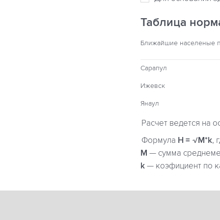
Таблица норм
Ближайшие населеные 
Сарапул
Ижевск
Янаул
Расчет ведется на о
Формула
H = √M*k
, 
М
— сумма среднемес
k
— коэфициент по к