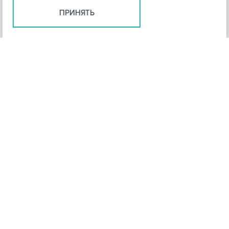
ПРИНЯТЬ
+
3
-
Рейтинг инструмента
НАЗАД
4,3