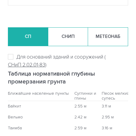
СП
СНИП
МЕТЕОНАБ
Для оснований зданий и сооружений (
СНиП 2.02.01-83)
Таблица нормативной глубины
промерзания грунта
Ближайшие населеные пункты
Суглинки и
Песок мелкий,
глины
супесь
Байкит
2.55 м
3.11 м
Вельмо
2.42 м
2.95 м
Таимба
2.59 м
3.16 м