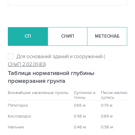
СП
СНИП
МЕТЕОНАБ
Для оснований зданий и сооружений (
СНиП 2.02.01-83)
Таблица нормативной глубины
промерзания грунта
Ближайшие населеные пункты
Суглинки и
Песок мелкий,
глины
супесь
Пятигорск
0.65 м
0.79 м
Кисловодск
0.56 м
0.69 м
Нальчик
0.46 м
0.56 м