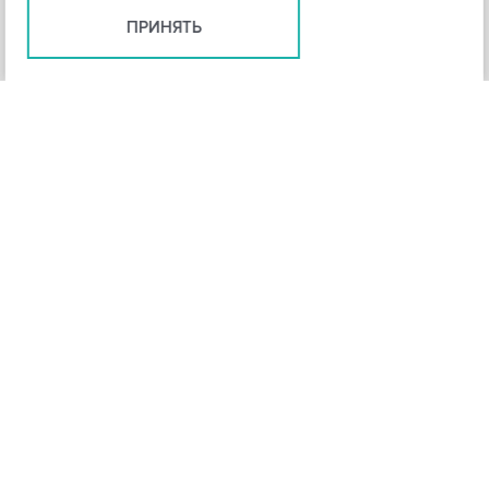
ПРИНЯТЬ
+
3
-
Рейтинг инструмента
НАЗАД
4,3