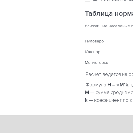
Таблица норм
Ближайшие населеные 
Пулозеро
Юкспор
Мончегорск
Расчет ведется на о
Формула
H = √M*k
, 
М
— сумма среднемес
k
— коэфициент по к