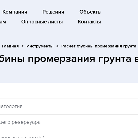
Компания
Решения
Объекты
ам
Опросные листы
Контакты
Главная
Инструменты
Расчет глубины промерзания грунта
убины промерзания грунта
матология
щего резервуара