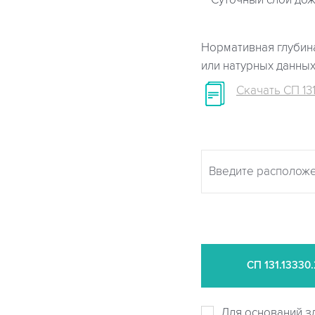
Суточный слой дож
Нормативная глубина
или натурных данны
Скачать СП 131
СП
131.13330
Для оснований з