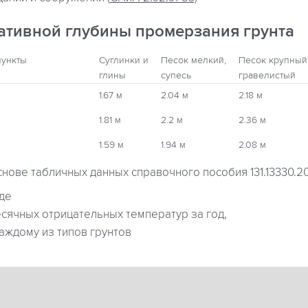
ативной глубины промерзания грунта
пункты
Суглинки и
Песок мелкий,
Песок крупный
глины
супесь
гравелистый
1.67 м
2.04 м
2.18 м
1.81 м
2.2 м
2.36 м
1.59 м
1.94 м
2.08 м
снове табличных данных справочного пособия 131.13330.2
где
ячных отрицательных температур за год,
аждому из типов грунтов