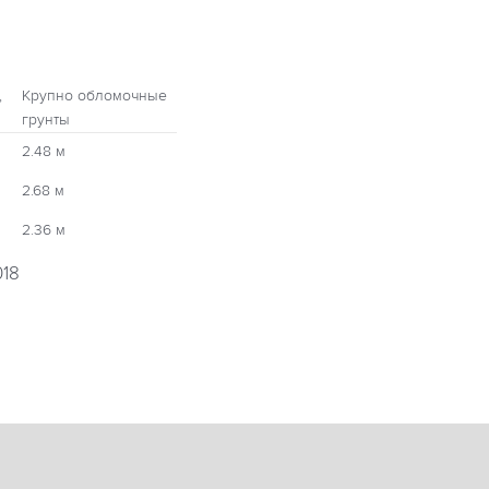
,
Крупно обломочные
грунты
2.48 м
2.68 м
2.36 м
018