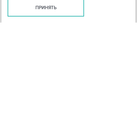
ПРИНЯТЬ
+
3
-
Рейтинг инструмента
НАЗАД
4,3