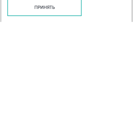
ПРИНЯТЬ
+
3
-
Рейтинг инструмента
НАЗАД
4,3