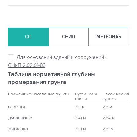
СП
СНИП
МЕТЕОНАБ
Для оснований зданий и сооружений (
СНиП 2.02.01-83)
Таблица нормативной глубины
промерзания грунта
Ближайшие населеные пункты
Суглинки и
Песок мелкий,
глины
супесь
Орлинга
2.3 м
2.8 м
Дубровское
2.41 м
2.94 м
Жигалово
2.31 м
2.81 м