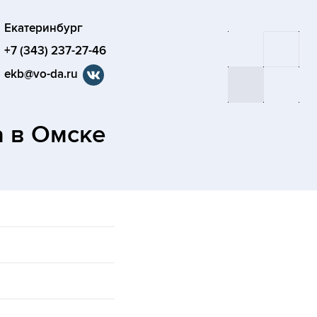
Екатеринбург
+7 (343) 237-27-46
ekb@vo-da.ru
а
в Омске