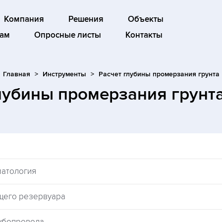
Компания
Решения
Объекты
ам
Опросные листы
Контакты
Главная
Инструменты
Расчет глубины промерзания грунта
лубины промерзания грунт
матология
щего резервуара