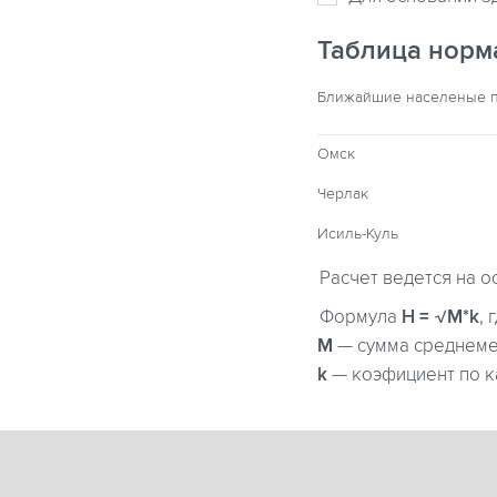
Таблица норм
Ближайшие населеные 
Омск
Черлак
Исиль-Куль
Расчет ведется на о
Формула
H = √M*k
, 
М
— сумма среднемес
k
— коэфициент по к