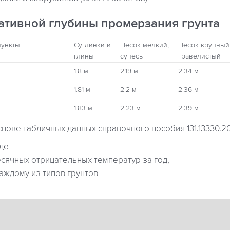
ативной глубины промерзания грунта
пункты
Суглинки и
Песок мелкий,
Песок крупный
глины
супесь
гравелистый
1.8 м
2.19 м
2.34 м
1.81 м
2.2 м
2.36 м
1.83 м
2.23 м
2.39 м
снове табличных данных справочного пособия 131.13330.2
где
ячных отрицательных температур за год,
аждому из типов грунтов