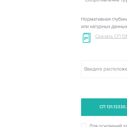
Сопротивление тр
Нормативная глубина
или натурных данны
Скачать СП 131
СП
131.13330
Для оснований з