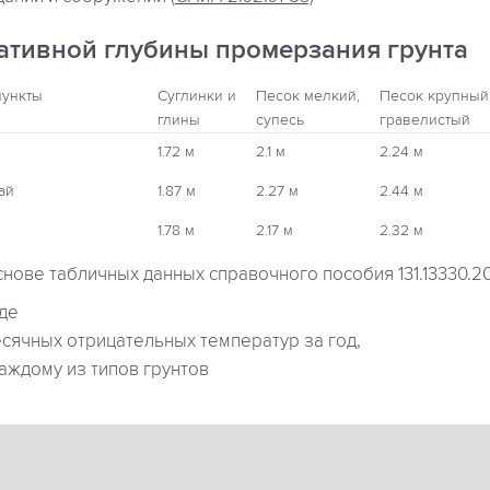
ативной глубины промерзания грунта
пункты
Суглинки и
Песок мелкий,
Песок крупный
глины
супесь
гравелистый
1.72 м
2.1 м
2.24 м
ай
1.87 м
2.27 м
2.44 м
1.78 м
2.17 м
2.32 м
снове табличных данных справочного пособия 131.13330.2
где
ячных отрицательных температур за год,
аждому из типов грунтов