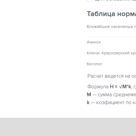
Таблица норм
Ближайшие населеные 
Ачинск
Ключи, Красноярский кр
Боготол
Расчет ведется на о
Формула
H = √M*k
, 
М
— сумма среднемес
k
— коэфициент по к