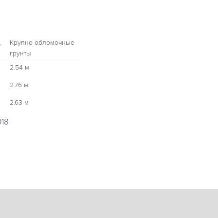
,
Крупно обломочные
грунты
2.54 м
2.76 м
2.63 м
018