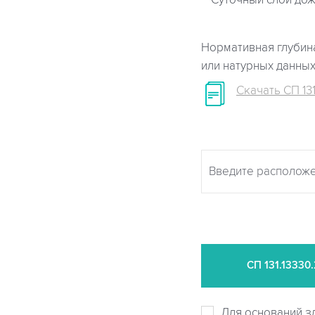
Суточный слой дож
Нормативная глубина
или натурных данны
Скачать СП 131
СП
131.13330
Для оснований з