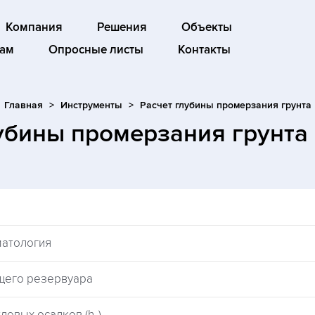
Компания
Решения
Объекты
ам
Опросные листы
Контакты
Главная
Инструменты
Расчет глубины промерзания грунта
лубины промерзания грунта
матология
щего резервуара