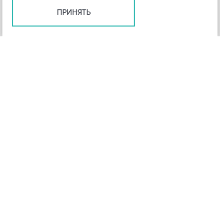
ПРИНЯТЬ
+
3
-
Рейтинг инструмента
НАЗАД
4,3