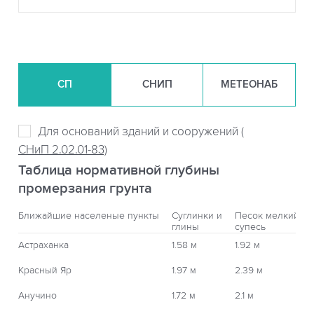
СП
СНИП
МЕТЕОНАБ
Для оснований зданий и сооружений (
СНиП 2.02.01-83)
Таблица нормативной глубины
промерзания грунта
Ближайшие населеные пункты
Суглинки и
Песок мелкий,
глины
супесь
Астраханка
1.58 м
1.92 м
Красный Яр
1.97 м
2.39 м
Анучино
1.72 м
2.1 м