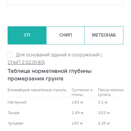
СП
СНИП
МЕТЕОНАБ
Для оснований зданий и сооружений (
СНиП 2.02.01-83)
Таблица нормативной глубины
промерзания грунта
Ближайшие населеные пункты
Суглинки и
Песок мелкий,
глины
супесь
Нагорный
2.63 м
3.2 м
Тында
2.49 м
3.03 м
Чульман
2.67 м
3.25 м