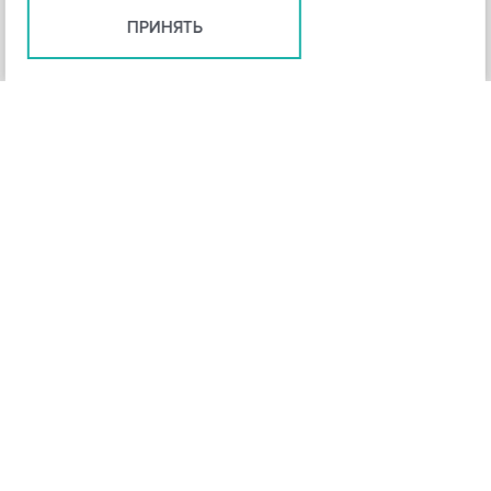
ПРИНЯТЬ
+
3
-
Рейтинг инструмента
НАЗАД
4,3