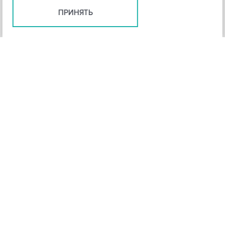
ПРИНЯТЬ
+
3
-
Рейтинг инструмента
НАЗАД
4,3