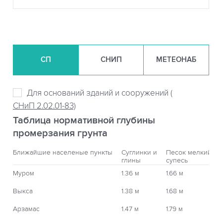
СП
СНИП
МЕТЕОНАБ
Для оснований зданий и сооружений (
СНиП 2.02.01-83)
Таблица нормативной глубины
промерзания грунта
Ближайшие населеные пункты
Суглинки и
Песок мелкий,
глины
супесь
Муром
1.36 м
1.66 м
Выкса
1.38 м
1.68 м
Арзамас
1.47 м
1.79 м