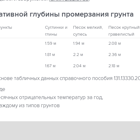
ативной глубины промерзания грунта
пункты
Суглинки и
Песок мелкий,
Песок крупный
глины
супесь
гравелистый
1.59 м
1.94 м
2.08 м
1.81 м
2.2 м
2.36 м
1.67 м
2.04 м
2.18 м
снове табличных данных справочного пособия 131.13330.2
где
ячных отрицательных температур за год,
аждому из типов грунтов