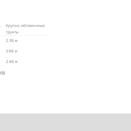
,
Крупно обломочные
грунты
2.36 м
2.68 м
2.48 м
018