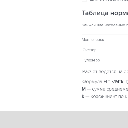
Таблица норм
Ближайшие населеные 
Мончегорск
Юкспор
Пулозеро
Расчет ведется на о
Формула
H = √M*k
, 
М
— сумма среднемес
k
— коэфициент по к