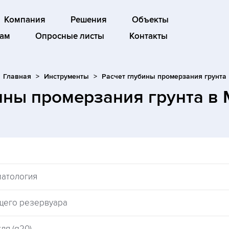
Компания
Решения
Объекты
ам
Опросные листы
Контакты
Главная
Инструменты
Расчет глубины промерзания грунта
ины промерзания грунта
в 
матология
щего резервуара