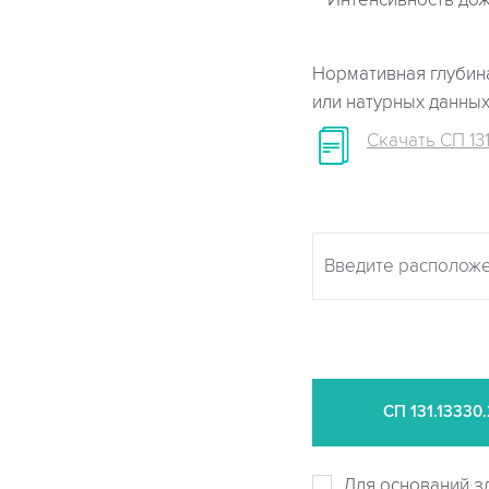
Интенсивность дож
Нормативная глубина
или натурных данны
Скачать СП 131
СП
131.13330
Для оснований з