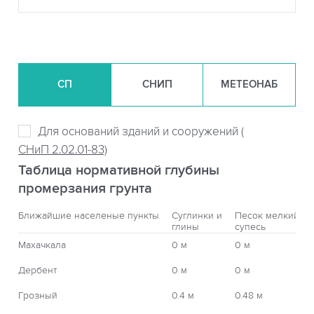
СП
СНИП
МЕТЕОНАБ
Для оснований зданий и сооружений (
СНиП 2.02.01-83)
Таблица нормативной глубины
промерзания грунта
Ближайшие населеные пункты
Суглинки и
Песок мелкий,
глины
супесь
Махачкала
0 м
0 м
Дербент
0 м
0 м
Грозный
0.4 м
0.48 м