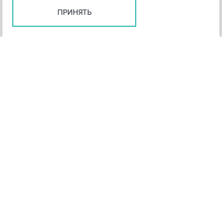
ПРИНЯТЬ
+
3
-
Рейтинг инструмента
НАЗАД
4,3