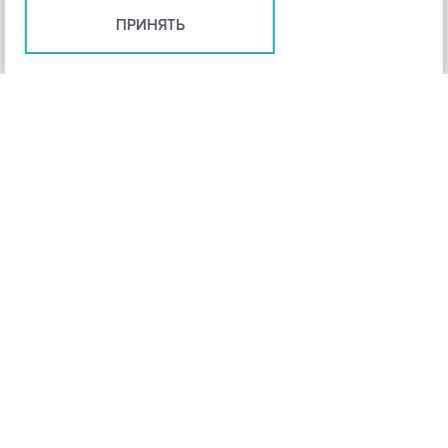
ПРИНЯТЬ
+
3
-
Рейтинг инструмента
НАЗАД
4,3