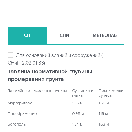
СП
СНИП
МЕТЕОНАБ
Для оснований зданий и сооружений (
СНиП 2.02.01-83)
Таблица нормативной глубины
промерзания грунта
Ближайшие населеные пункты
Суглинки и
Песок мелкий,
глины
супесь
Маргаритово
1.36 м
1.66 м
Преображение
0.95 м
1.15 м
Богополь
1.34 м
1.63 м