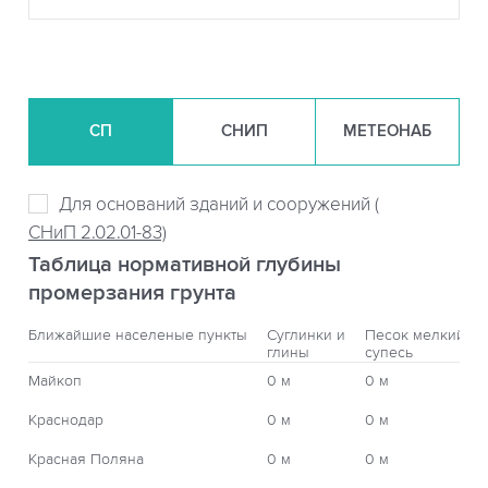
СП
СНИП
МЕТЕОНАБ
Для оснований зданий и сооружений (
СНиП 2.02.01-83)
Таблица нормативной глубины
промерзания грунта
Ближайшие населеные пункты
Суглинки и
Песок мелкий,
глины
супесь
Майкоп
0 м
0 м
Краснодар
0 м
0 м
Красная Поляна
0 м
0 м