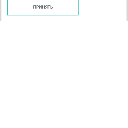
ПРИНЯТЬ
+
3
-
Рейтинг инструмента
НАЗАД
4,3