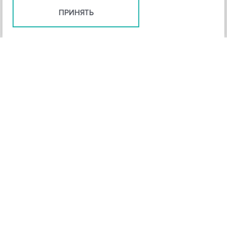
ПРИНЯТЬ
+
3
-
Рейтинг инструмента
НАЗАД
4,3