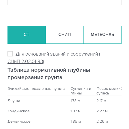
СП
СНИП
МЕТЕОНАБ
Для оснований зданий и сооружений (
СНиП 2.02.01-83)
Таблица нормативной глубины
промерзания грунта
Ближайшие населеные пункты
Суглинки и
Песок мелкий,
глины
супесь
Леуши
1.78 м
2.17 м
Кондинское
1.87 м
2.27 м
Демьянское
1.85 м
2.26 м